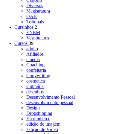
Cartório
Diversos
Magistratura
OAB
Tribunais
Cursinhos
2
ENEM
Vestibulares
Cursos
39
adulto
Afiliados
cinema
Coaching
confeitaria
Copywriting
cosmetica
Culinária
desenhos
Desenvolvimento Pessoal
desenvolvimento pessoal
Design
Dropshipping
E-commerce
edição de imagem
Edição de Vídeo