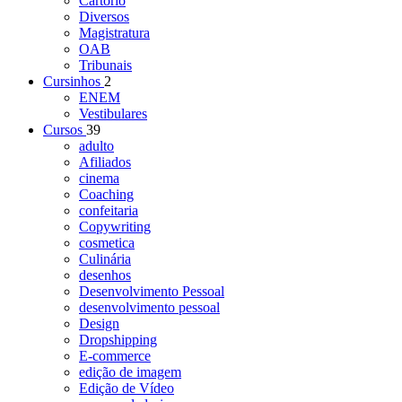
Cartório
Diversos
Magistratura
OAB
Tribunais
Cursinhos
2
ENEM
Vestibulares
Cursos
39
adulto
Afiliados
cinema
Coaching
confeitaria
Copywriting
cosmetica
Culinária
desenhos
Desenvolvimento Pessoal
desenvolvimento pessoal
Design
Dropshipping
E-commerce
edição de imagem
Edição de Vídeo