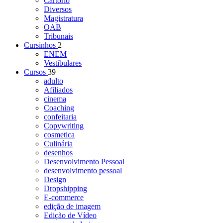
Cartório
Diversos
Magistratura
OAB
Tribunais
Cursinhos
2
ENEM
Vestibulares
Cursos
39
adulto
Afiliados
cinema
Coaching
confeitaria
Copywriting
cosmetica
Culinária
desenhos
Desenvolvimento Pessoal
desenvolvimento pessoal
Design
Dropshipping
E-commerce
edição de imagem
Edição de Vídeo