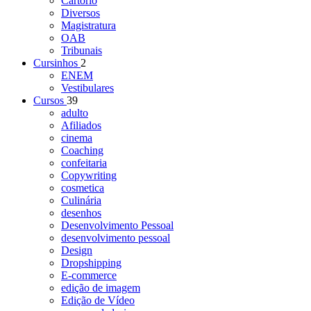
Cartório
Diversos
Magistratura
OAB
Tribunais
Cursinhos
2
ENEM
Vestibulares
Cursos
39
adulto
Afiliados
cinema
Coaching
confeitaria
Copywriting
cosmetica
Culinária
desenhos
Desenvolvimento Pessoal
desenvolvimento pessoal
Design
Dropshipping
E-commerce
edição de imagem
Edição de Vídeo