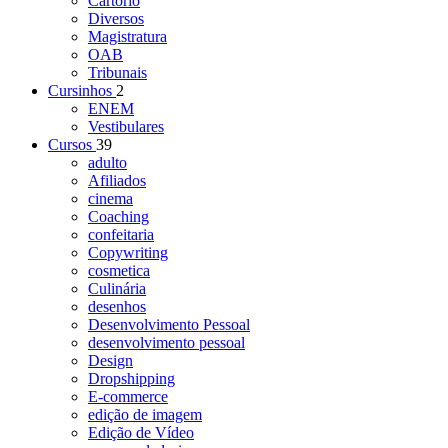
Cartório
Diversos
Magistratura
OAB
Tribunais
Cursinhos
2
ENEM
Vestibulares
Cursos
39
adulto
Afiliados
cinema
Coaching
confeitaria
Copywriting
cosmetica
Culinária
desenhos
Desenvolvimento Pessoal
desenvolvimento pessoal
Design
Dropshipping
E-commerce
edição de imagem
Edição de Vídeo