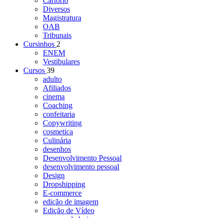
Cartório
Diversos
Magistratura
OAB
Tribunais
Cursinhos
2
ENEM
Vestibulares
Cursos
39
adulto
Afiliados
cinema
Coaching
confeitaria
Copywriting
cosmetica
Culinária
desenhos
Desenvolvimento Pessoal
desenvolvimento pessoal
Design
Dropshipping
E-commerce
edição de imagem
Edição de Vídeo