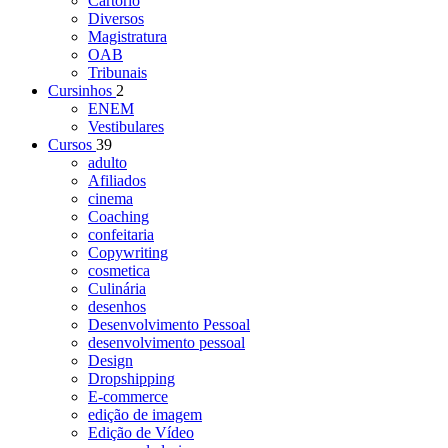
Cartório
Diversos
Magistratura
OAB
Tribunais
Cursinhos
2
ENEM
Vestibulares
Cursos
39
adulto
Afiliados
cinema
Coaching
confeitaria
Copywriting
cosmetica
Culinária
desenhos
Desenvolvimento Pessoal
desenvolvimento pessoal
Design
Dropshipping
E-commerce
edição de imagem
Edição de Vídeo