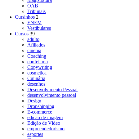
Magistratura
OAB
Tribunais
Cursinhos
2
ENEM
Vestibulares
Cursos
39
adulto
Afiliados
cinema
Coaching
confeitaria
Copywriting
cosmetica
Culinária
desenhos
Desenvolvimento Pessoal
desenvolvimento pessoal
Design
Dropshipping
E-commerce
edição de imagem
Edição de Vídeo
empreendedorismo
esportes