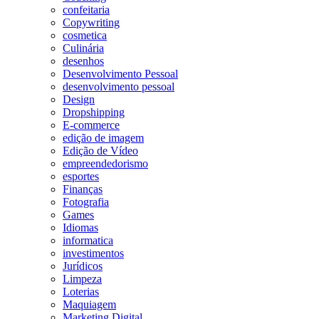
confeitaria
Copywriting
cosmetica
Culinária
desenhos
Desenvolvimento Pessoal
desenvolvimento pessoal
Design
Dropshipping
E-commerce
edição de imagem
Edição de Vídeo
empreendedorismo
esportes
Finanças
Fotografia
Games
Idiomas
informatica
investimentos
Jurídicos
Limpeza
Loterias
Maquiagem
Marketing Digital