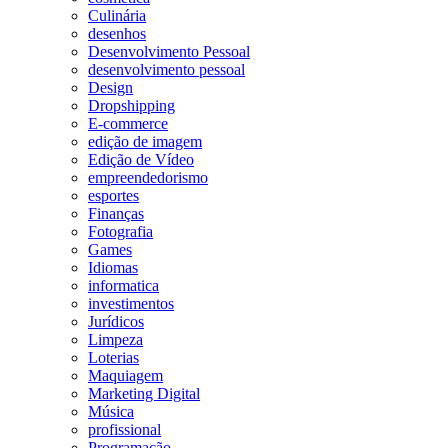
Culinária
desenhos
Desenvolvimento Pessoal
desenvolvimento pessoal
Design
Dropshipping
E-commerce
edição de imagem
Edição de Vídeo
empreendedorismo
esportes
Finanças
Fotografia
Games
Idiomas
informatica
investimentos
Jurídicos
Limpeza
Loterias
Maquiagem
Marketing Digital
Música
profissional
Programação