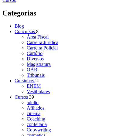
Cursos
Categorias
Blog
Concursos
8
Área Fiscal
Carreira Jurídica
Carreira Policial
Cartório
Diversos
Magistratura
OAB
Tribunais
Cursinhos
2
ENEM
Vestibulares
Cursos
39
adulto
Afiliados
cinema
Coaching
confeitaria
Copywriting
cosmetica