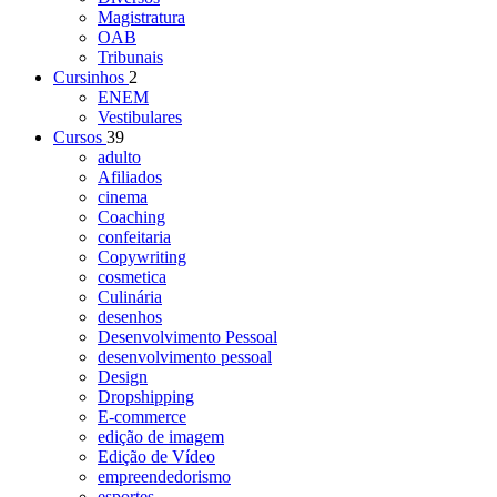
Magistratura
OAB
Tribunais
Cursinhos
2
ENEM
Vestibulares
Cursos
39
adulto
Afiliados
cinema
Coaching
confeitaria
Copywriting
cosmetica
Culinária
desenhos
Desenvolvimento Pessoal
desenvolvimento pessoal
Design
Dropshipping
E-commerce
edição de imagem
Edição de Vídeo
empreendedorismo
esportes