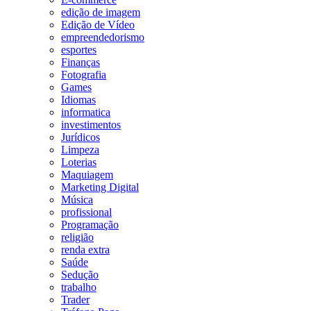
edição de imagem
Edição de Vídeo
empreendedorismo
esportes
Finanças
Fotografia
Games
Idiomas
informatica
investimentos
Jurídicos
Limpeza
Loterias
Maquiagem
Marketing Digital
Música
profissional
Programação
religião
renda extra
Saúde
Sedução
trabalho
Trader