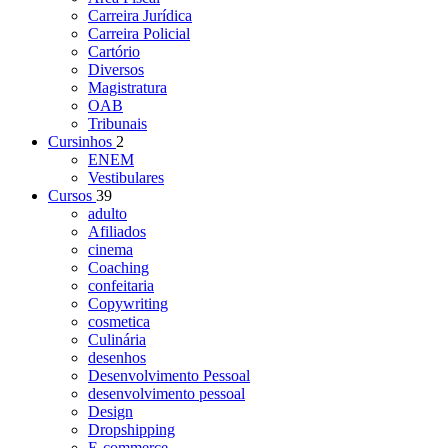
Carreira Jurídica
Carreira Policial
Cartório
Diversos
Magistratura
OAB
Tribunais
Cursinhos
2
ENEM
Vestibulares
Cursos
39
adulto
Afiliados
cinema
Coaching
confeitaria
Copywriting
cosmetica
Culinária
desenhos
Desenvolvimento Pessoal
desenvolvimento pessoal
Design
Dropshipping
E-commerce