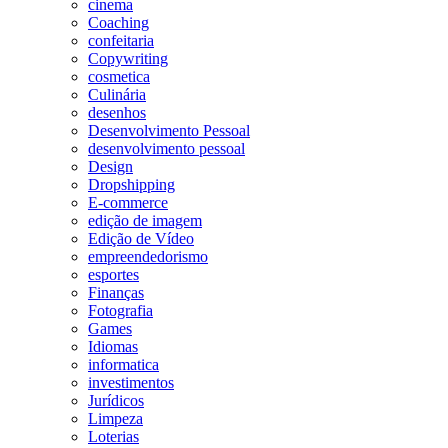
cinema
Coaching
confeitaria
Copywriting
cosmetica
Culinária
desenhos
Desenvolvimento Pessoal
desenvolvimento pessoal
Design
Dropshipping
E-commerce
edição de imagem
Edição de Vídeo
empreendedorismo
esportes
Finanças
Fotografia
Games
Idiomas
informatica
investimentos
Jurídicos
Limpeza
Loterias