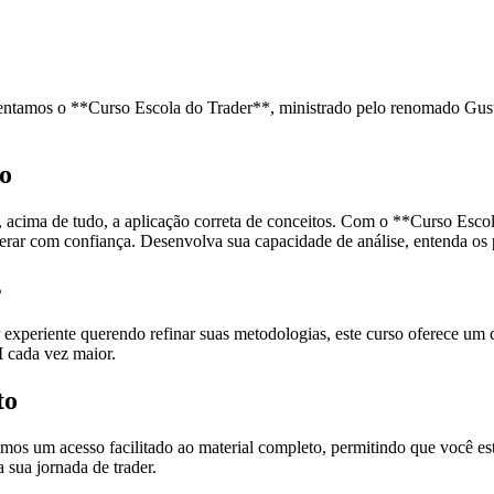
sentamos o **Curso Escola do Trader**, ministrado pelo renomado Gus
so
e, acima de tudo, a aplicação correta de conceitos. Com o **Curso Esc
erar com confiança. Desenvolva sua capacidade de análise, entenda os
s
experiente querendo refinar suas metodologias, este curso oferece um c
I
cada vez maior.
to
imos um acesso facilitado ao material completo, permitindo que você e
 sua jornada de trader.