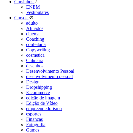
Cursinhos
2
ENEM
Vestibulares
Cursos
39
adulto
Afiliados
cinema
Coaching
confeitaria
Copywriting
cosmetica
Culinária
desenhos
Desenvolvimento Pessoal
desenvolvimento pessoal
Design
Dropshipping
E-commerce
edição de imagem
Edição de Vídeo
empreendedorismo
esportes
Finanças
Fotografia
Games