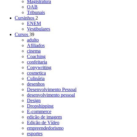
Magistratura
OAB
Tribunais
Cursinhos
2
ENEM
Vestibulares
Cursos
39
adulto
Afiliados
cinema
Coaching
confeitaria
Copywriting
cosmetica
Culinária
desenhos
Desenvolvimento Pessoal
desenvolvimento pessoal
Design
Dropshipping
E-commerce
edição de imagem
Edição de Vídeo
empreendedorismo
esportes