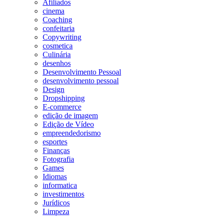
Afiliados
cinema
Coaching
confeitaria
Copywriting
cosmetica
Culinária
desenhos
Desenvolvimento Pessoal
desenvolvimento pessoal
Design
Dropshipping
E-commerce
edição de imagem
Edição de Vídeo
empreendedorismo
esportes
Finanças
Fotografia
Games
Idiomas
informatica
investimentos
Jurídicos
Limpeza