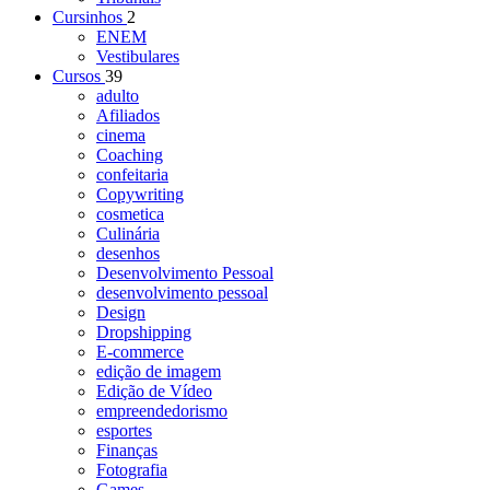
Cursinhos
2
ENEM
Vestibulares
Cursos
39
adulto
Afiliados
cinema
Coaching
confeitaria
Copywriting
cosmetica
Culinária
desenhos
Desenvolvimento Pessoal
desenvolvimento pessoal
Design
Dropshipping
E-commerce
edição de imagem
Edição de Vídeo
empreendedorismo
esportes
Finanças
Fotografia
Games