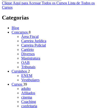
Clique Aqui para Acessar Todos os Cursos
Lista de Todos os
Cursos
Categorias
Blog
Concursos
8
Área Fiscal
Carreira Jurídica
Carreira Policial
Cartório
Diversos
Magistratura
OAB
Tribunais
Cursinhos
2
ENEM
Vestibulares
Cursos
39
adulto
Afiliados
cinema
Coaching
confeitaria