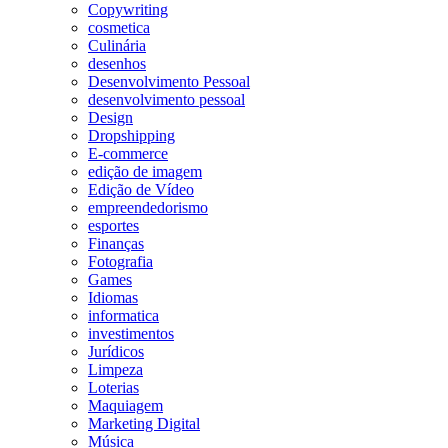
Copywriting
cosmetica
Culinária
desenhos
Desenvolvimento Pessoal
desenvolvimento pessoal
Design
Dropshipping
E-commerce
edição de imagem
Edição de Vídeo
empreendedorismo
esportes
Finanças
Fotografia
Games
Idiomas
informatica
investimentos
Jurídicos
Limpeza
Loterias
Maquiagem
Marketing Digital
Música