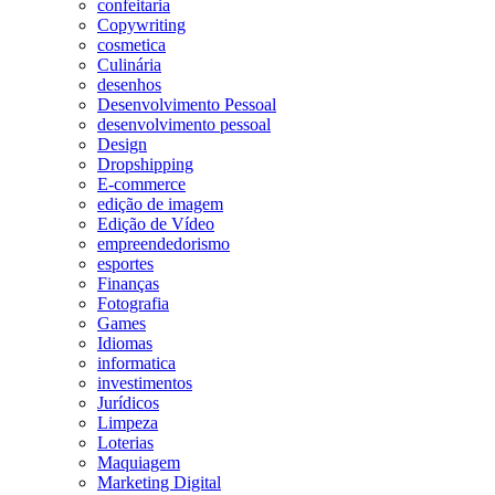
confeitaria
Copywriting
cosmetica
Culinária
desenhos
Desenvolvimento Pessoal
desenvolvimento pessoal
Design
Dropshipping
E-commerce
edição de imagem
Edição de Vídeo
empreendedorismo
esportes
Finanças
Fotografia
Games
Idiomas
informatica
investimentos
Jurídicos
Limpeza
Loterias
Maquiagem
Marketing Digital