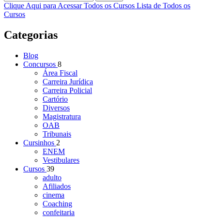
Clique Aqui para Acessar Todos os Cursos
Lista de Todos os
Cursos
Categorias
Blog
Concursos
8
Área Fiscal
Carreira Jurídica
Carreira Policial
Cartório
Diversos
Magistratura
OAB
Tribunais
Cursinhos
2
ENEM
Vestibulares
Cursos
39
adulto
Afiliados
cinema
Coaching
confeitaria