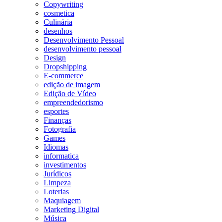
Copywriting
cosmetica
Culinária
desenhos
Desenvolvimento Pessoal
desenvolvimento pessoal
Design
Dropshipping
E-commerce
edição de imagem
Edição de Vídeo
empreendedorismo
esportes
Finanças
Fotografia
Games
Idiomas
informatica
investimentos
Jurídicos
Limpeza
Loterias
Maquiagem
Marketing Digital
Música