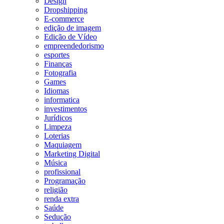
Design
Dropshipping
E-commerce
edição de imagem
Edição de Vídeo
empreendedorismo
esportes
Finanças
Fotografia
Games
Idiomas
informatica
investimentos
Jurídicos
Limpeza
Loterias
Maquiagem
Marketing Digital
Música
profissional
Programação
religião
renda extra
Saúde
Sedução