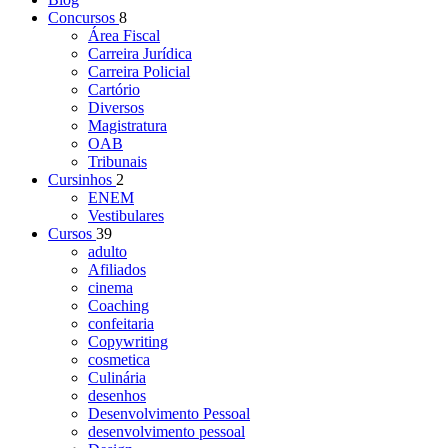
Concursos
8
Área Fiscal
Carreira Jurídica
Carreira Policial
Cartório
Diversos
Magistratura
OAB
Tribunais
Cursinhos
2
ENEM
Vestibulares
Cursos
39
adulto
Afiliados
cinema
Coaching
confeitaria
Copywriting
cosmetica
Culinária
desenhos
Desenvolvimento Pessoal
desenvolvimento pessoal