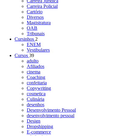
Carreira Jurídica
Carreira Policial
Cartório
Diversos
Magistratura
OAB
Tribunais
Cursinhos
2
ENEM
Vestibulares
Cursos
39
adulto
Afiliados
cinema
Coaching
confeitaria
Copywriting
cosmetica
Culinária
desenhos
Desenvolvimento Pessoal
desenvolvimento pessoal
Design
Dropshipping
E-commerce