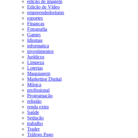
edição de imagem
Edição de Vídeo
empreendedorismo
esportes
Finanças
Fotografia
Games
Idiomas
informatica
investimentos
Jurídicos
Limpeza
Loterias
Maquiagem
Marketing Digital
Música
profissional
Programação
religião
renda extra
Saúde
Sedução
trabalho
Trader
Tráfego Pago