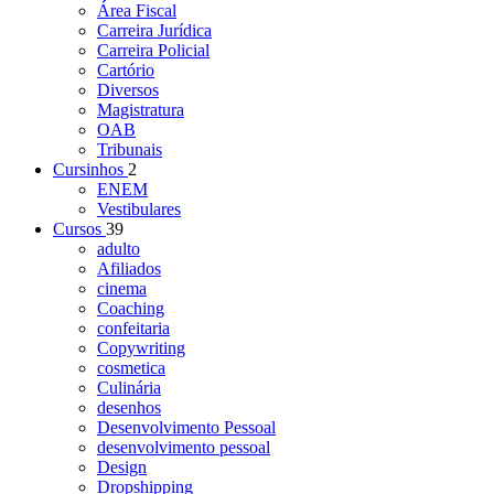
Área Fiscal
Carreira Jurídica
Carreira Policial
Cartório
Diversos
Magistratura
OAB
Tribunais
Cursinhos
2
ENEM
Vestibulares
Cursos
39
adulto
Afiliados
cinema
Coaching
confeitaria
Copywriting
cosmetica
Culinária
desenhos
Desenvolvimento Pessoal
desenvolvimento pessoal
Design
Dropshipping