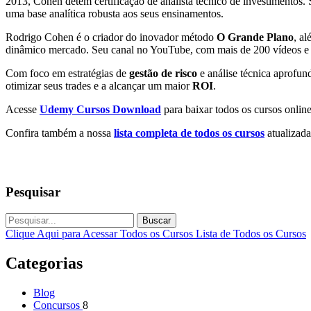
2013, Cohen detém certificação de analista técnico de investiment
uma base analítica robusta aos seus ensinamentos.
Rodrigo Cohen é o criador do inovador método
O Grande Plano
, a
dinâmico mercado. Seu canal no YouTube, com mais de 200 vídeos e u
Com foco em estratégias de
gestão de risco
e análise técnica aprofu
otimizar seus trades e a alcançar um maior
ROI
.
Acesse
Udemy Cursos Download
para baixar todos os cursos online
Confira também a nossa
lista completa de todos os cursos
atualizada
Pesquisar
Buscar
Clique Aqui para Acessar Todos os Cursos
Lista de Todos os Cursos
Categorias
Blog
Concursos
8