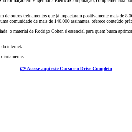
os. Sua formação em Engenharia Elétrica/Computação, complementada p
lém de outros treinamentos que já impactaram positivamente mais de 8.0
ma comunidade de mais de 140.000 assinantes, oferece conteúdo práti
ndada, o material de Rodrigo Cohen é essencial para quem busca aprim
 da internet.
 diariamente.
👉 Acesse aqui este Curso e o Drive Completo