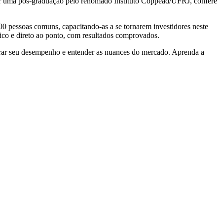
or uma pós-graduação pelo renomado Instituto Coppead/UFRJ, confere
00 pessoas comuns, capacitando-as a se tornarem investidores neste
co e direto ao ponto, com resultados comprovados.
orar seu desempenho e entender as nuances do mercado. Aprenda a