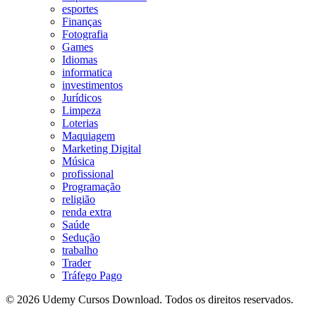
esportes
Finanças
Fotografia
Games
Idiomas
informatica
investimentos
Jurídicos
Limpeza
Loterias
Maquiagem
Marketing Digital
Música
profissional
Programação
religião
renda extra
Saúde
Sedução
trabalho
Trader
Tráfego Pago
© 2026 Udemy Cursos Download. Todos os direitos reservados.