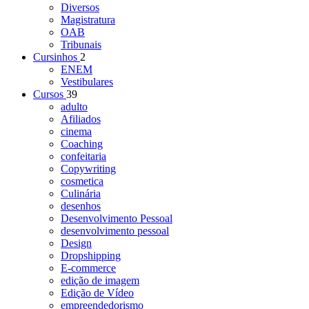
Diversos
Magistratura
OAB
Tribunais
Cursinhos
2
ENEM
Vestibulares
Cursos
39
adulto
Afiliados
cinema
Coaching
confeitaria
Copywriting
cosmetica
Culinária
desenhos
Desenvolvimento Pessoal
desenvolvimento pessoal
Design
Dropshipping
E-commerce
edição de imagem
Edição de Vídeo
empreendedorismo