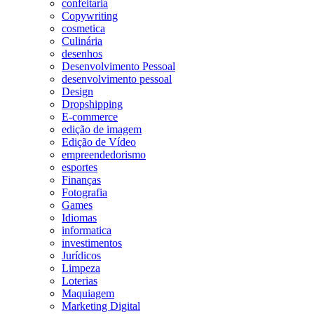
confeitaria
Copywriting
cosmetica
Culinária
desenhos
Desenvolvimento Pessoal
desenvolvimento pessoal
Design
Dropshipping
E-commerce
edição de imagem
Edição de Vídeo
empreendedorismo
esportes
Finanças
Fotografia
Games
Idiomas
informatica
investimentos
Jurídicos
Limpeza
Loterias
Maquiagem
Marketing Digital