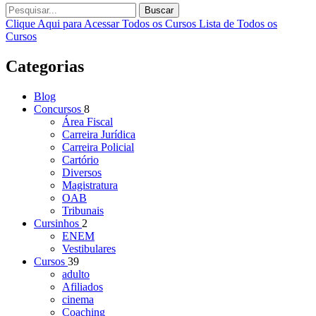
Buscar
Clique Aqui para Acessar Todos os Cursos
Lista de Todos os
Cursos
Categorias
Blog
Concursos
8
Área Fiscal
Carreira Jurídica
Carreira Policial
Cartório
Diversos
Magistratura
OAB
Tribunais
Cursinhos
2
ENEM
Vestibulares
Cursos
39
adulto
Afiliados
cinema
Coaching