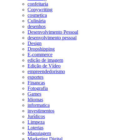
confeitaria
Copywriting
cosmetica
Culinária
desenhos
Desenvolvimento Pessoal
desenvolvimento pessoal
Design
Dropshipping
E-commerce
edição de imagem
Edição de Vídeo
empreendedorismo
esportes
Finanças
Fotografia
Games
Idiomas
informatica
investimentos
Jurídicos
Limpeza
Loterias
Maquiagem
Marketing Digital