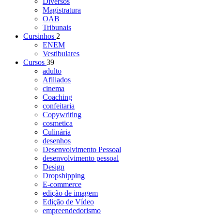
Diversos
Magistratura
OAB
Tribunais
Cursinhos
2
ENEM
Vestibulares
Cursos
39
adulto
Afiliados
cinema
Coaching
confeitaria
Copywriting
cosmetica
Culinária
desenhos
Desenvolvimento Pessoal
desenvolvimento pessoal
Design
Dropshipping
E-commerce
edição de imagem
Edição de Vídeo
empreendedorismo