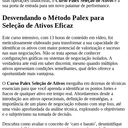
suas operações financeiras, o
Curso Palex Seleção de Ativos
é a
sua porta de entrada para um novo patamar de performance.
Desvendando o Método Palex para
Seleção de Ativos Eficaz
Este curso intensivo, com 13 horas de conteúdo em vídeo, foi
meticulosamente elaborado para transformar a sua capacidade de
identificar os ativos com maior potencial de valorização e sucesso
nas suas negociações. Não se trata apenas de conhecer
configurações gráficas ou sistemas de negociação isolados. A
verdadeira arte está em saber discernir, mesmo quando múltiplos
ativos apresentam condições semelhantes, qual deles oferece a
oportunidade mais vantajosa.
O
Curso Palex Seleção de Ativos
mergulha em dezenas de técnicas
essenciais para que você aprenda a identificar os pontos fortes e
fracos de qualquer ativo em tempo real. Abordaremos desde a
introdução aos ativos operacionais, definição de estratégias, a
importância de um plano de negociação robusto com
stop loss
, até
uma visão aprofundada da análise técnica, explorando o objetivismo
e o subjetivismo na tomada de decisão.
Descubra como avaliar o conceito de ‘caro e barato’, desmistifique