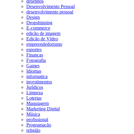
desenhos
Desenvolvimento Pessoal
desenvolvimento pessoal
Design
Dropshipping
E-commerce
edição de imagem
Edição de Vídeo
empreendedorismo
esportes
Finanças
Fotografia
Games
Idiomas
informatica
investimentos
Jurídicos
Limpeza
Loterias
Maquiagem
Marketing Digital
Música
profissional
Programação
religião