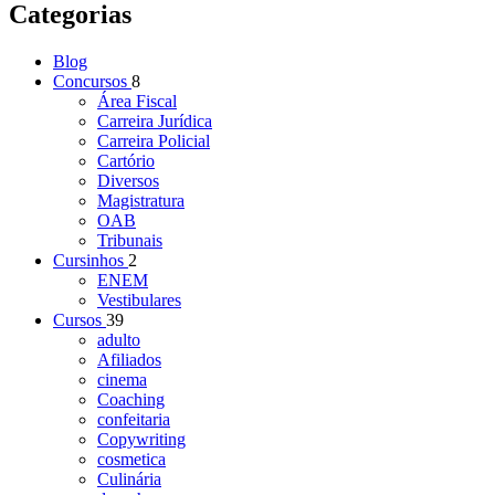
Categorias
Blog
Concursos
8
Área Fiscal
Carreira Jurídica
Carreira Policial
Cartório
Diversos
Magistratura
OAB
Tribunais
Cursinhos
2
ENEM
Vestibulares
Cursos
39
adulto
Afiliados
cinema
Coaching
confeitaria
Copywriting
cosmetica
Culinária