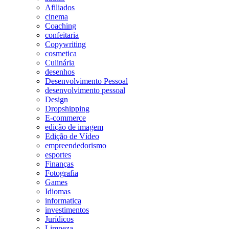
Afiliados
cinema
Coaching
confeitaria
Copywriting
cosmetica
Culinária
desenhos
Desenvolvimento Pessoal
desenvolvimento pessoal
Design
Dropshipping
E-commerce
edição de imagem
Edição de Vídeo
empreendedorismo
esportes
Finanças
Fotografia
Games
Idiomas
informatica
investimentos
Jurídicos
Limpeza