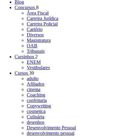
Blog
Concursos
8
Área Fiscal
Carreira Jurídica
Carreira Policial
Cartório
Diversos
Magistratura
OAB
Tribunais
Cursinhos
2
ENEM
Vestibulares
Cursos
39
adulto
Afiliados
cinema
Coaching
confeitaria
Copywriting
cosmetica
Culinária
desenhos
Desenvolvimento Pessoal
desenvolvimento pessoal