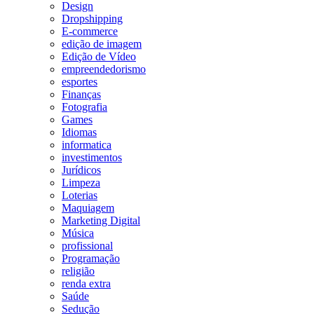
Design
Dropshipping
E-commerce
edição de imagem
Edição de Vídeo
empreendedorismo
esportes
Finanças
Fotografia
Games
Idiomas
informatica
investimentos
Jurídicos
Limpeza
Loterias
Maquiagem
Marketing Digital
Música
profissional
Programação
religião
renda extra
Saúde
Sedução