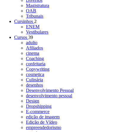
Diversos
Magistratura
OAB
Tribunais
Cursinhos
2
ENEM
Vestibulares
Cursos
39
adulto
Afiliados
cinema
Coaching
confeitaria
Copywriting
cosmetica
Culinária
desenhos
Desenvolvimento Pessoal
desenvolvimento pessoal
Design
Dropshipping
E-commerce
edição de imagem
Edição de Vídeo
empreendedorismo