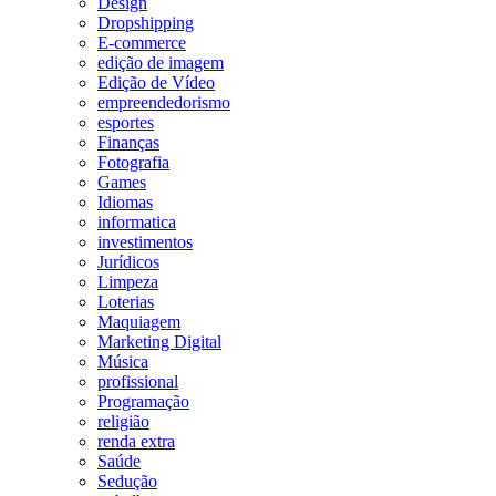
Design
Dropshipping
E-commerce
edição de imagem
Edição de Vídeo
empreendedorismo
esportes
Finanças
Fotografia
Games
Idiomas
informatica
investimentos
Jurídicos
Limpeza
Loterias
Maquiagem
Marketing Digital
Música
profissional
Programação
religião
renda extra
Saúde
Sedução