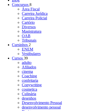
Blog
Concursos
8
Área Fiscal
Carreira Jurídica
Carreira Policial
Cartório
Diversos
Magistratura
OAB
Tribunais
Cursinhos
2
ENEM
Vestibulares
Cursos
39
adulto
Afiliados
cinema
Coaching
confeitaria
Copywriting
cosmetica
Culinária
desenhos
Desenvolvimento Pessoal
desenvolvimento pessoal