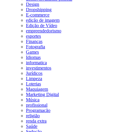
Design
Dropshipping
E-commerce
edição de imagem
Edição de Vídeo
empreendedorismo
esportes
Finanças
Fotografia
Games
Idiomas
informatica
investimentos
Jurídicos
Limpeza
Loterias
Maquiagem
Marketing Digital
Música
profissional
Programação
religião
renda extra
Saúde
Sedução