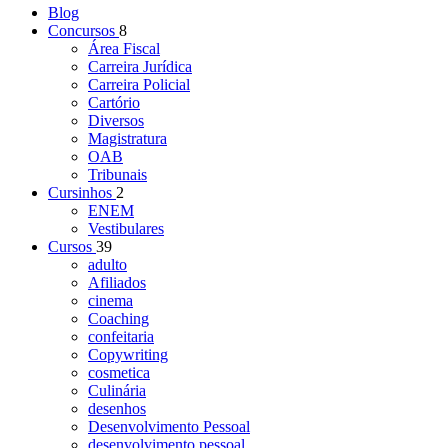
Blog
Concursos
8
Área Fiscal
Carreira Jurídica
Carreira Policial
Cartório
Diversos
Magistratura
OAB
Tribunais
Cursinhos
2
ENEM
Vestibulares
Cursos
39
adulto
Afiliados
cinema
Coaching
confeitaria
Copywriting
cosmetica
Culinária
desenhos
Desenvolvimento Pessoal
desenvolvimento pessoal