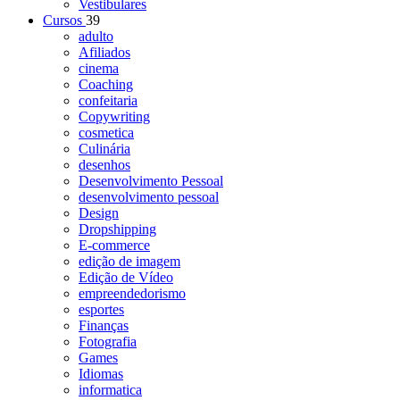
Vestibulares
Cursos
39
adulto
Afiliados
cinema
Coaching
confeitaria
Copywriting
cosmetica
Culinária
desenhos
Desenvolvimento Pessoal
desenvolvimento pessoal
Design
Dropshipping
E-commerce
edição de imagem
Edição de Vídeo
empreendedorismo
esportes
Finanças
Fotografia
Games
Idiomas
informatica