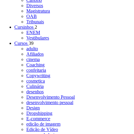
Cartório
Diversos
Magistratura
OAB
Tribunais
Cursinhos
2
ENEM
Vestibulares
Cursos
39
adulto
Afiliados
cinema
Coaching
confeitaria
Copywriting
cosmetica
Culinária
desenhos
Desenvolvimento Pessoal
desenvolvimento pessoal
Design
Dropshipping
E-commerce
edição de imagem
Edição de Vídeo