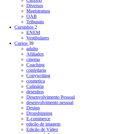
Cartório
Diversos
Magistratura
OAB
Tribunais
Cursinhos
2
ENEM
Vestibulares
Cursos
39
adulto
Afiliados
cinema
Coaching
confeitaria
Copywriting
cosmetica
Culinária
desenhos
Desenvolvimento Pessoal
desenvolvimento pessoal
Design
Dropshipping
E-commerce
edição de imagem
Edição de Vídeo