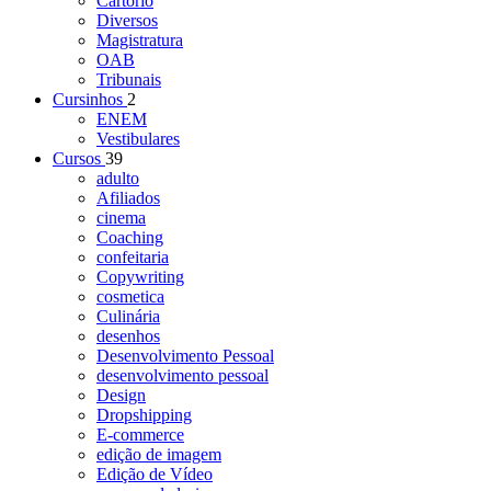
Cartório
Diversos
Magistratura
OAB
Tribunais
Cursinhos
2
ENEM
Vestibulares
Cursos
39
adulto
Afiliados
cinema
Coaching
confeitaria
Copywriting
cosmetica
Culinária
desenhos
Desenvolvimento Pessoal
desenvolvimento pessoal
Design
Dropshipping
E-commerce
edição de imagem
Edição de Vídeo