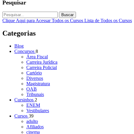
Pesquisar
Buscar
Clique Aqui para Acessar Todos os Cursos
Lista de Todos os Cursos
Categorias
Blog
Concursos
8
Área Fiscal
Carreira Jurídica
Carreira Policial
Cartório
Diversos
Magistratura
OAB
Tribunais
Cursinhos
2
ENEM
Vestibulares
Cursos
39
adulto
Afiliados
cinema