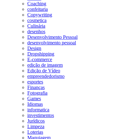
Coaching
confeitaria
Copywriting
cosmetica
Culinária
desenhos
Desenvolvimento Pessoal
desenvolvimento pessoal
Design
Dropshipping
E-commerce
edição de imagem
Edição de Vídeo
empreendedorismo
esportes
Finanças
Fotografia
Games
Idiomas
informatica
investimentos
Jurídicos
Limpeza
Loterias
Maquiagem