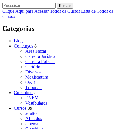
Buscar
Clique Aqui para Acessar Todos os Cursos
Lista de Todos os
Cursos
Categorias
Blog
Concursos
8
Área Fiscal
Carreira Jurídica
Carreira Policial
Cartório
Diversos
Magistratura
OAB
Tribunais
Cursinhos
2
ENEM
Vestibulares
Cursos
39
adulto
Afiliados
cinema
Coaching