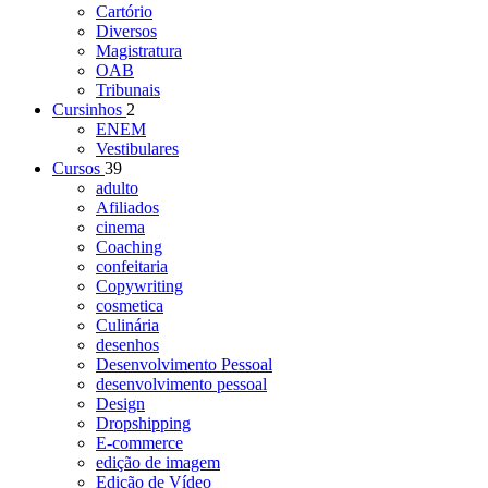
Cartório
Diversos
Magistratura
OAB
Tribunais
Cursinhos
2
ENEM
Vestibulares
Cursos
39
adulto
Afiliados
cinema
Coaching
confeitaria
Copywriting
cosmetica
Culinária
desenhos
Desenvolvimento Pessoal
desenvolvimento pessoal
Design
Dropshipping
E-commerce
edição de imagem
Edição de Vídeo