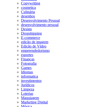
Copywriting
cosmetica
Culinária
desenhos
Desenvolvimento Pessoal
desenvolvimento pessoal
Design
Dropshipping
E-commerce
edição de imagem
Edição de Vídeo
empreendedorismo
esportes
Finanças
Fotografia
Games
Idiomas
informatica
investimentos
Jurídicos
Limpeza
Loterias
Maquiagem
Marketing Digital
Música