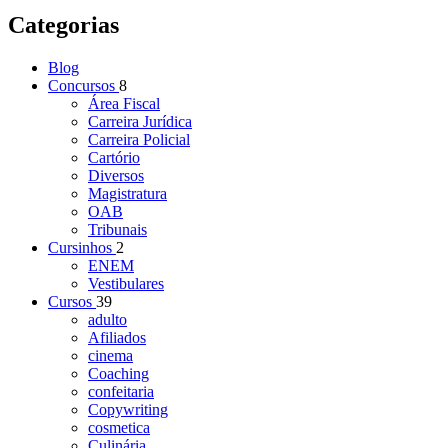
Categorias
Blog
Concursos
8
Área Fiscal
Carreira Jurídica
Carreira Policial
Cartório
Diversos
Magistratura
OAB
Tribunais
Cursinhos
2
ENEM
Vestibulares
Cursos
39
adulto
Afiliados
cinema
Coaching
confeitaria
Copywriting
cosmetica
Culinária