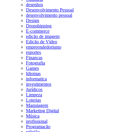
desenhos
Desenvolvimento Pessoal
desenvolvimento pessoal
Design
Dropshipping
E-commerce
edição de imagem
Edição de Vídeo
empreendedorismo
esportes
Finanças
Fotografia
Games
Idiomas
informatica
investimentos
Jurídicos
Limpeza
Loterias
Maquiagem
Marketing Digital
Música
profissional
Programação
religião