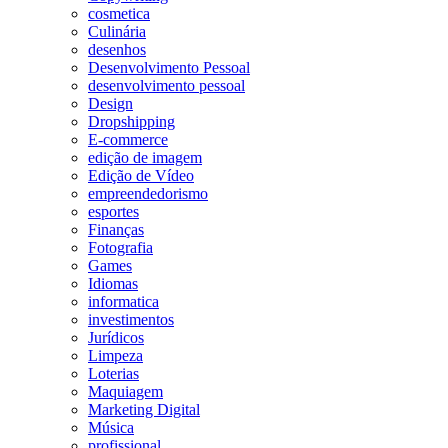
cosmetica
Culinária
desenhos
Desenvolvimento Pessoal
desenvolvimento pessoal
Design
Dropshipping
E-commerce
edição de imagem
Edição de Vídeo
empreendedorismo
esportes
Finanças
Fotografia
Games
Idiomas
informatica
investimentos
Jurídicos
Limpeza
Loterias
Maquiagem
Marketing Digital
Música
profissional