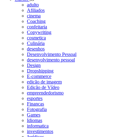
adulto
Afiliados
cinema
Coaching
confeitaria
Copywriting
cosmetica
Culinária
desenhos
Desenvolvimento Pessoal
desenvolvimento pessoal
Design
Dropshipping
E-commerce
edição de imagem
Edição de Vídeo
empreendedorismo
esportes
Finanças
Fotografia
Games
Idiomas
informatica
investimentos
Jurídicos