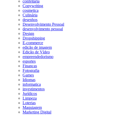
confeitaria
Copywriting
cosmetica
Culinária
desenhos
Desenvolvimento Pessoal
desenvolvimento pessoal
Design
Dropshipping
E-commerce
edição de imagem
Edição de Vídeo
empreendedorismo
esportes
Finanças
Fotografia
Games
Idiomas
informatica
investimentos
Jurídicos
Limpeza
Loterias
Maquiagem
Marketing Digital